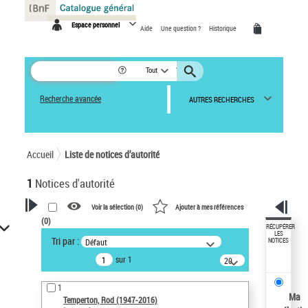
Panneau de gestion des cookies
Espace personnel
Aide
Une question ?
Historique
Tout
Recherche avancée
AUTRES RECHERCHES
Accueil
Liste de notices d’autorité
1
Notices d'autorité
Voir la sélection (
0
)
Ajouter à mes références
(
0
)
VOTRE RECHERCHE
RÉCUPÉRER
LES
Tri par :
Défaut
NOTICES
Recherche avancée dans les
sur 1
notices d’autorité
20
résultats/page
Œuvres liées à l'auteur :
1
Temperton, Rod (1947-2016)
Ma
Temperton, Rod (1947-2016)