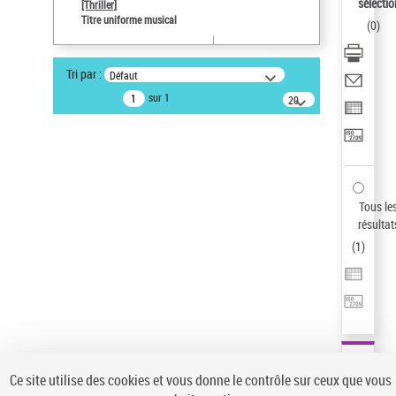
sélectio
[Thriller]
Auteur d’œuvre
Titre uniforme musical
(
0
)
Temperton, Rod (1947-2016)
Sauvegarder votre recherche
Tri par :
Défaut
AFFINER
sur 1
20
résultats/page
Type de notice d'autorité
Œuvre
(1)
Titre uniforme musical
(1)
Statut de la notice d’autorité
Tous le
résultat
Pays
(
1
)
Auteur d’œuvre
Ce site utilise des cookies et vous donne le contrôle sur ceux que vous