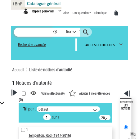
Panneau de gestion des cookies
Espace personnel
Aide
Une question ?
Historique
Tout
Recherche avancée
AUTRES RECHERCHES
Accueil
Liste de notices d’autorité
1
Notices d'autorité
Voir la sélection (
0
)
Ajouter à mes références
(
0
)
VOTRE RECHERCHE
RÉCUPÉRER
LES
Tri par :
Défaut
NOTICES
Recherche avancée dans les
sur 1
notices d’autorité
20
résultats/page
Œuvres liées à l'auteur :
1
Temperton, Rod (1947-2016)
Ma
Temperton, Rod (1947-2016)