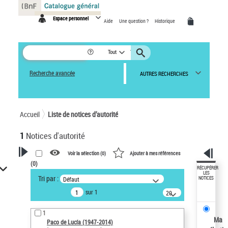
Panneau de gestion des cookies
Espace personnel
Aide
Une question ?
Historique
Tout
Recherche avancée
AUTRES RECHERCHES
Accueil
Liste de notices d’autorité
1
Notices d'autorité
Voir la sélection (
0
)
Ajouter à mes références
(
0
)
VOTRE RECHERCHE
RÉCUPÉRER
LES
Tri par :
Défaut
NOTICES
Recherche avancée dans les
sur 1
notices d’autorité
20
résultats/page
Œuvres liées à l'auteur :
1
Paco de Lucía (1947-2014)
Ma
Paco de Lucía (1947-2014)