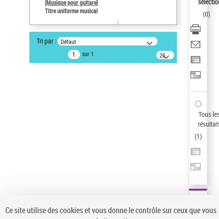
Sauvegarder votre recherche
sélectio
[Musique pour guitare]
Titre uniforme musical
(
0
)
AFFINER
Type de notice d'autorité
Tri par :
Défaut
Œuvre
(1)
sur 1
20
résultats/page
Titre uniforme musical
(1)
Statut de la notice d’autorité
Pays
Auteur d’œuvre
Tous le
résultat
(
1
)
Ce site utilise des cookies et vous donne le contrôle sur ceux que vous