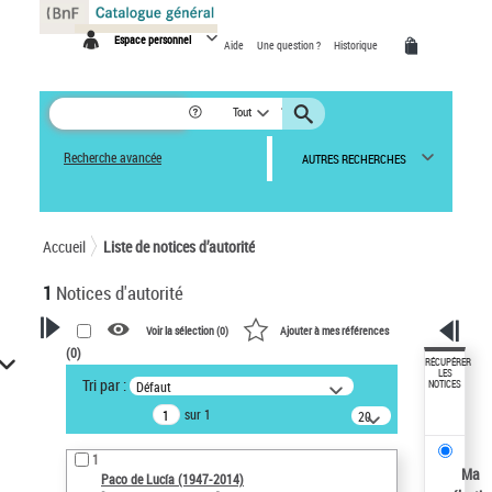
Panneau de gestion des cookies
Espace personnel
Aide
Une question ?
Historique
Tout
Recherche avancée
AUTRES RECHERCHES
Accueil
Liste de notices d’autorité
1
Notices d'autorité
Voir la sélection (
0
)
Ajouter à mes références
(
0
)
VOTRE RECHERCHE
RÉCUPÉRER
LES
Tri par :
Défaut
NOTICES
Recherche avancée dans les
sur 1
notices d’autorité
20
résultats/page
Œuvres liées à l'auteur :
1
Paco de Lucía (1947-2014)
Ma
Paco de Lucía (1947-2014)