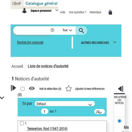
Panneau de gestion des cookies
Espace personnel
Aide
Une question ?
Historique
Tout
Recherche avancée
AUTRES RECHERCHES
Accueil
Liste de notices d’autorité
1
Notices d'autorité
Voir la sélection (
0
)
Ajouter à mes références
(
0
)
VOTRE RECHERCHE
RÉCUPÉRER
LES
Tri par :
Défaut
NOTICES
Recherche avancée dans les
sur 1
notices d’autorité
20
résultats/page
Œuvres liées à l'auteur :
1
Temperton, Rod (1947-2016)
Ma
Temperton, Rod (1947-2016)