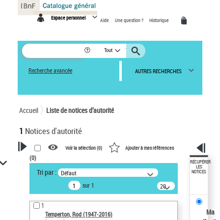
Panneau de gestion des cookies
Espace personnel
Aide
Une question ?
Historique
Tout
Recherche avancée
AUTRES RECHERCHES
Accueil
Liste de notices d’autorité
1
Notices d'autorité
Voir la sélection (
0
)
Ajouter à mes références
(
0
)
VOTRE RECHERCHE
RÉCUPÉRER
LES
Tri par :
Défaut
NOTICES
Recherche avancée dans les
sur 1
notices d’autorité
20
résultats/page
Œuvres liées à l'auteur :
1
Temperton, Rod (1947-2016)
Ma
Temperton, Rod (1947-2016)