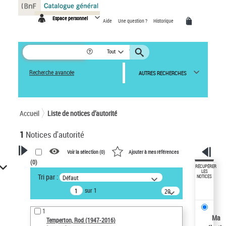
Panneau de gestion des cookies
Espace personnel
Aide
Une question ?
Historique
Tout
Recherche avancée
AUTRES RECHERCHES
Accueil
Liste de notices d’autorité
1
Notices d'autorité
Voir la sélection (
0
)
Ajouter à mes références
(
0
)
VOTRE RECHERCHE
RÉCUPÉRER
LES
Tri par :
Défaut
NOTICES
Recherche avancée dans les
sur 1
notices d’autorité
20
résultats/page
Œuvres liées à l'auteur :
1
Temperton, Rod (1947-2016)
Ma
Temperton, Rod (1947-2016)