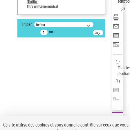
sélectio
[Thriller]
Type de notice d'autorité
Titre uniforme musical
(
0
)
Œuvre
Sauvegarder votre recherche
Tri par :
Défaut
AFFINER
sur 1
20
résultats/page
Type de notice d'autorité
Œuvre
(1)
Titre uniforme musical
(1)
Statut de la notice d’autorité
Tous le
résultat
Pays
(
1
)
Auteur d’œuvre
Ce site utilise des cookies et vous donne le contrôle sur ceux que vous