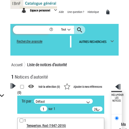
Panneau de gestion des cookies
Espace personnel
Aide
Une question ?
Historique
Tout
Recherche avancée
AUTRES RECHERCHES
Accueil
Liste de notices d’autorité
1
Notices d'autorité
Voir la sélection (
0
)
Ajouter à mes références
(
0
)
VOTRE RECHERCHE
RÉCUPÉRER
LES
Tri par :
Défaut
NOTICES
Recherche avancée dans les
sur 1
notices d’autorité
20
résultats/page
Œuvres liées à l'auteur :
1
Temperton, Rod (1947-2016)
Ma
Temperton, Rod (1947-2016)