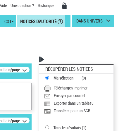
Aide
Une question ?
Historique
DANS UNIVERS
COTE
NOTICES D'AUTORITÉ
RÉCUPÉRER LES NOTICES
ésultats/page
Ma sélection
(
0
)
Télécharger/Imprimer
Envoyer par courriel
Exporter dans un tableau
Transférer pour un SGB
ésultats/page
Tous les résultats
(
1
)