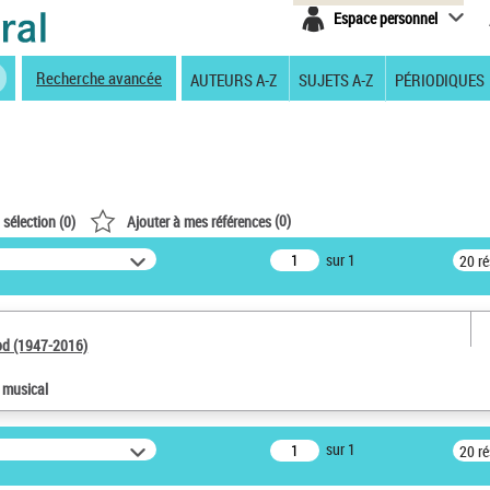
Espace personnel
Recherche avancée
AUTEURS A-Z
SUJETS A-Z
PÉRIODIQUES
(
0
)
 sélection (
0
)
Ajouter à mes références
sur 1
20 r
od (1947-2016)
e musical
sur 1
20 r