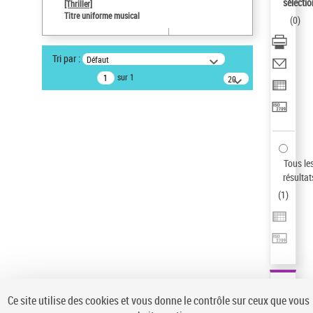
sélectio
[Thriller]
Type de notice d'autorité
Titre uniforme musical
(
0
)
Œuvre
Titre uniforme musical
Tri par :
Défaut
Auteur d’œuvre
sur 1
20
Temperton, Rod (1947-2016)
résultats/page
Sauvegarder votre recherche
AFFINER
Type de notice d'autorité
Tous le
Œuvre
(1)
résultat
Titre uniforme musical
(1)
(
1
)
Statut de la notice d’autorité
Pays
Auteur d’œuvre
Ce site utilise des cookies et vous donne le contrôle sur ceux que vous