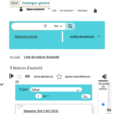
Panneau de gestion des cookies
Espace personnel
Aide
Une question ?
Historique
Tout
Recherche avancée
AUTRES RECHERCHES
Accueil
Liste de notices d’autorité
1
Notices d'autorité
Voir la sélection (
0
)
Ajouter à mes références
(
0
)
VOTRE RECHERCHE
RÉCUPÉRER
LES
Tri par :
Défaut
NOTICES
Recherche avancée dans les
sur 1
notices d’autorité
20
résultats/page
Œuvres liées à l'auteur :
1
Temperton, Rod (1947-2016)
Ma
Temperton, Rod (1947-2016)