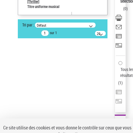
sélectio
[Thriller]
Pays
Titre uniforme musical
(
0
)
ne s'applique pas
Type de notice d'autorité
Tri par :
Défaut
Œuvre
sur 1
20
résultats/page
Statut de la notice d’autorité
Notice élémentaire
Sauvegarder votre recherche
AFFINER
Tous le
Type de notice d'autorité
résultat
(
1
)
Œuvre
(1)
Titre uniforme musical
(1)
Statut de la notice d’autorité
Pays
Auteur d’œuvre
Ce site utilise des cookies et vous donne le contrôle sur ceux que vous