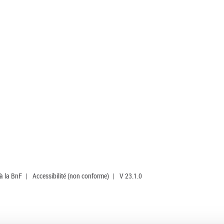
 à la BnF
|
Accessibilité (non conforme)
|
V 23.1.0