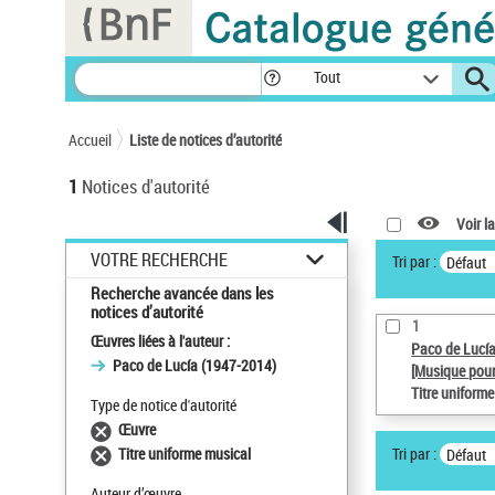
Panneau de gestion des cookies
Tout
Accueil
Liste de notices d’autorité
1
Notices d'autorité
Voir la
VOTRE RECHERCHE
Tri par :
Défaut
Recherche avancée dans les
notices d’autorité
1
Œuvres liées à l'auteur :
Paco de Lucí
Paco de Lucía (1947-2014)
[Musique pour
Titre uniform
Type de notice d'autorité
Œuvre
Tri par :
Titre uniforme musical
Défaut
Auteur d’œuvre