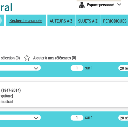
Espace personnel
Recherche avancée
AUTEURS A-Z
SUJETS A-Z
PÉRIODIQUES
(
0
)
 sélection (
0
)
Ajouter à mes références
sur 1
20 r
a (1947-2014)
 guitare]
e musical
sur 1
20 r