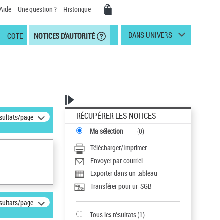
Aide
Une question ?
Historique
DANS UNIVERS
COTE
NOTICES D'AUTORITÉ
RÉCUPÉRER LES NOTICES
ésultats/page
Ma sélection
(
0
)
Télécharger/Imprimer
Envoyer par courriel
Exporter dans un tableau
Transférer pour un SGB
ésultats/page
Tous les résultats
(
1
)