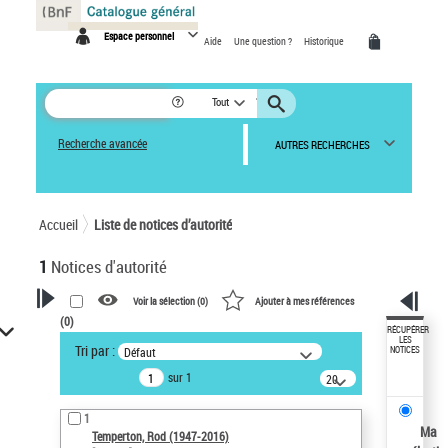
Panneau de gestion des cookies
Espace personnel
Aide
Une question ?
Historique
Tout
Recherche avancée
AUTRES RECHERCHES
Accueil
Liste de notices d’autorité
1
Notices d'autorité
Voir la sélection (
0
)
Ajouter à mes références
(
0
)
VOTRE RECHERCHE
RÉCUPÉRER
LES
Tri par :
Défaut
NOTICES
Recherche avancée dans les
sur 1
notices d’autorité
20
résultats/page
Œuvres liées à l'auteur :
1
Temperton, Rod (1947-2016)
Ma
Temperton, Rod (1947-2016)