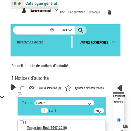
Panneau de gestion des cookies
Espace personnel
Aide
Une question ?
Historique
Tout
Recherche avancée
AUTRES RECHERCHES
Accueil
Liste de notices d’autorité
1
Notices d'autorité
Voir la sélection (
0
)
Ajouter à mes références
(
0
)
VOTRE RECHERCHE
RÉCUPÉRER
LES
Tri par :
Défaut
NOTICES
Recherche avancée dans les
sur 1
notices d’autorité
20
résultats/page
Œuvres liées à l'auteur :
1
Temperton, Rod (1947-2016)
Ma
Temperton, Rod (1947-2016)