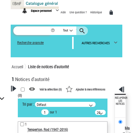
Panneau de gestion des cookies
Espace personnel
Aide
Une question ?
Historique
Tout
Recherche avancée
AUTRES RECHERCHES
Accueil
Liste de notices d’autorité
1
Notices d'autorité
Voir la sélection (
0
)
Ajouter à mes références
(
0
)
VOTRE RECHERCHE
RÉCUPÉRER
LES
Tri par :
Défaut
NOTICES
Recherche avancée dans les
sur 1
notices d’autorité
20
résultats/page
Œuvres liées à l'auteur :
1
Temperton, Rod (1947-2016)
Ma
Temperton, Rod (1947-2016)