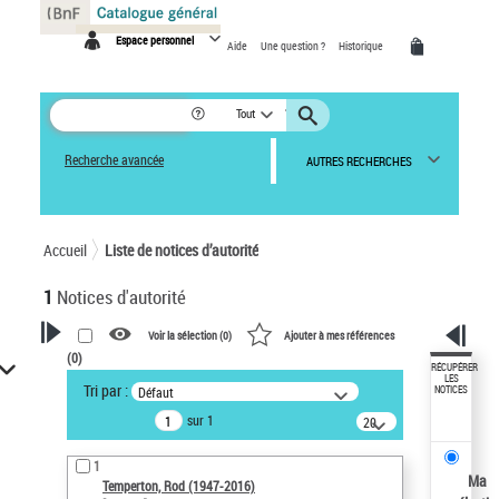
Panneau de gestion des cookies
Espace personnel
Aide
Une question ?
Historique
Tout
Recherche avancée
AUTRES RECHERCHES
Accueil
Liste de notices d’autorité
1
Notices d'autorité
Voir la sélection (
0
)
Ajouter à mes références
(
0
)
VOTRE RECHERCHE
RÉCUPÉRER
LES
Tri par :
Défaut
NOTICES
Recherche avancée dans les
sur 1
notices d’autorité
20
résultats/page
Œuvres liées à l'auteur :
1
Temperton, Rod (1947-2016)
Ma
Temperton, Rod (1947-2016)