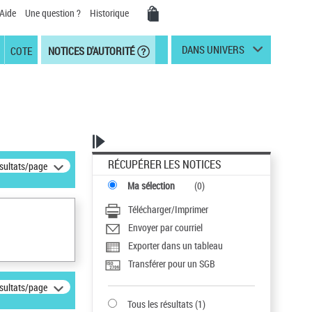
Aide
Une question ?
Historique
DANS UNIVERS
COTE
NOTICES D'AUTORITÉ
RÉCUPÉRER LES NOTICES
ésultats/page
Ma sélection
(
0
)
Télécharger/Imprimer
Envoyer par courriel
Exporter dans un tableau
Transférer pour un SGB
ésultats/page
Tous les résultats
(
1
)