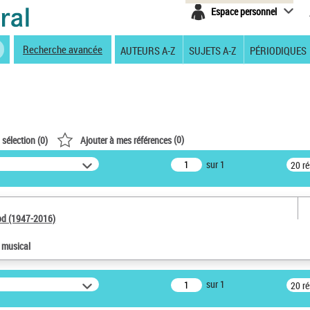
Espace personnel
Recherche avancée
AUTEURS A-Z
SUJETS A-Z
PÉRIODIQUES
(
0
)
 sélection (
0
)
Ajouter à mes références
sur 1
20 r
od (1947-2016)
e musical
sur 1
20 r