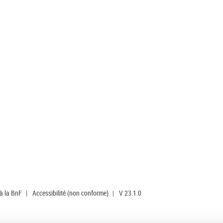
 à la BnF
|
Accessibilité (non conforme)
|
V 23.1.0