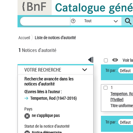
Panneau de gestion des cookies
Tout
Accueil
Liste de notices d’autorité
1
Notices d'autorité
Voir la
VOTRE RECHERCHE
Tri par :
Défaut
Recherche avancée dans les
notices d’autorité
1
Œuvres liées à l'auteur :
Temperton, R
Temperton, Rod (1947-2016)
[Thriller]
Titre uniform
Pays
ne s'applique pas
Tri par :
Défaut
Statut de la notice d’autorité
Notice élémentaire