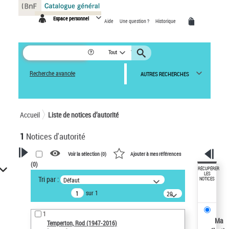
Panneau de gestion des cookies
Espace personnel
Aide
Une question ?
Historique
Tout
Recherche avancée
AUTRES RECHERCHES
Accueil
Liste de notices d’autorité
1
Notices d'autorité
Voir la sélection (
0
)
Ajouter à mes références
(
0
)
VOTRE RECHERCHE
RÉCUPÉRER
LES
Tri par :
Défaut
NOTICES
Recherche avancée dans les
sur 1
notices d’autorité
20
résultats/page
Œuvres liées à l'auteur :
1
Temperton, Rod (1947-2016)
Ma
Temperton, Rod (1947-2016)