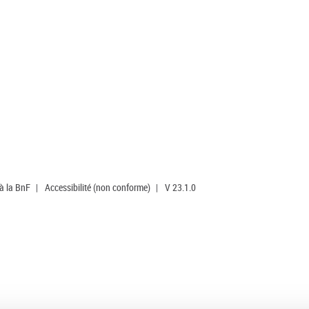
 à la BnF
|
Accessibilité (non conforme)
|
V 23.1.0