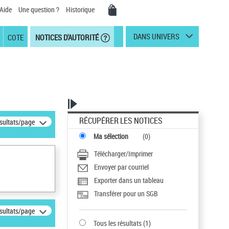
Aide
Une question ?
Historique
DANS UNIVERS
COTE
NOTICES D'AUTORITÉ
RÉCUPÉRER LES NOTICES
ésultats/page
Ma sélection
(
0
)
Télécharger/Imprimer
Envoyer par courriel
Exporter dans un tableau
Transférer pour un SGB
ésultats/page
Tous les résultats
(
1
)