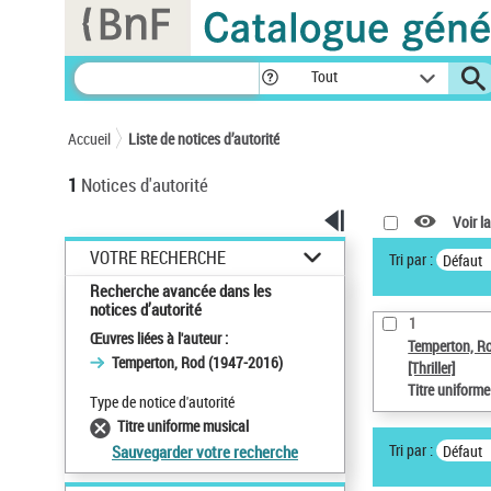
Panneau de gestion des cookies
Tout
Accueil
Liste de notices d’autorité
1
Notices d'autorité
Voir la
VOTRE RECHERCHE
Tri par :
Défaut
Recherche avancée dans les
notices d’autorité
1
Œuvres liées à l'auteur :
Temperton, R
Temperton, Rod (1947-2016)
[Thriller]
Titre uniform
Type de notice d'autorité
Titre uniforme musical
Tri par :
Défaut
Sauvegarder votre recherche