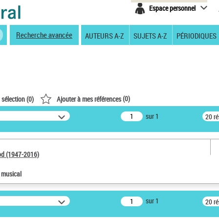
Espace personnel
Recherche avancée
AUTEURS A-Z
SUJETS A-Z
PÉRIODIQUES
(
0
)
 sélection (
0
)
Ajouter à mes références
sur 1
20 r
od (1947-2016)
e musical
sur 1
20 r