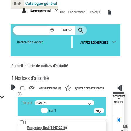
Panneau de gestion des cookies
Espace personnel
Aide
Une question ?
Historique
Tout
Recherche avancée
AUTRES RECHERCHES
Accueil
Liste de notices d’autorité
1
Notices d'autorité
Voir la sélection (
0
)
Ajouter à mes références
(
0
)
VOTRE RECHERCHE
RÉCUPÉRER
LES
Tri par :
Défaut
NOTICES
Recherche avancée dans les
sur 1
notices d’autorité
20
résultats/page
Œuvres liées à l'auteur :
1
Temperton, Rod (1947-2016)
Ma
Temperton, Rod (1947-2016)