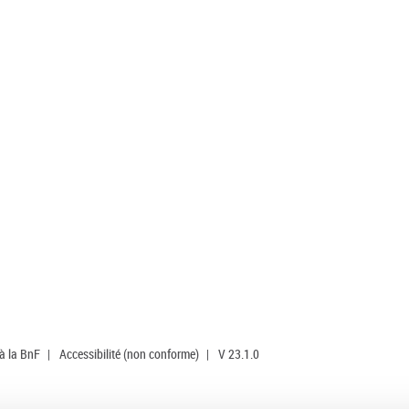
 à la BnF
|
Accessibilité (non conforme)
|
V 23.1.0