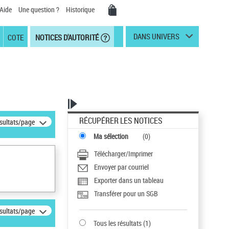
Aide
Une question ?
Historique
DANS UNIVERS
COTE
NOTICES D'AUTORITÉ
RÉCUPÉRER LES NOTICES
ésultats/page
Ma sélection
(
0
)
Télécharger/Imprimer
Envoyer par courriel
Exporter dans un tableau
Transférer pour un SGB
ésultats/page
Tous les résultats
(
1
)