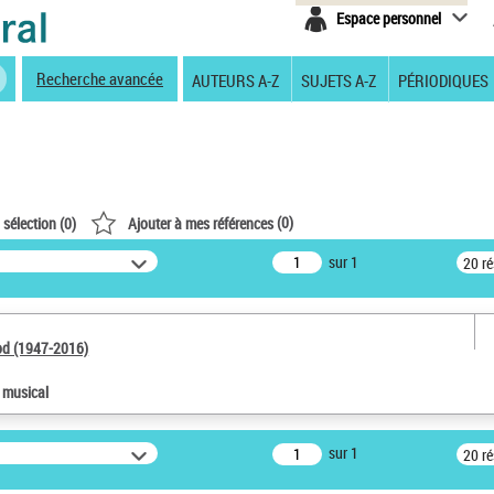
Espace personnel
Recherche avancée
AUTEURS A-Z
SUJETS A-Z
PÉRIODIQUES
(
0
)
 sélection (
0
)
Ajouter à mes références
sur 1
20 r
od (1947-2016)
e musical
sur 1
20 r