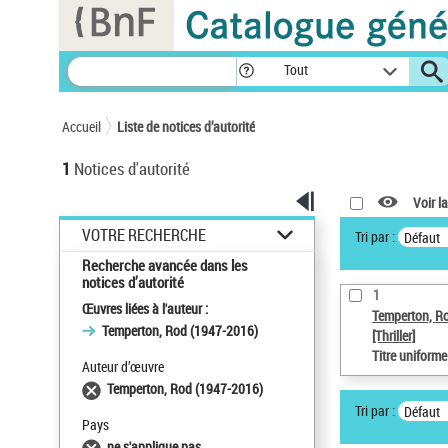
Panneau de gestion des cookies
Tout
Accueil
Liste de notices d’autorité
1
Notices d'autorité
Voir la
VOTRE RECHERCHE
Tri par :
Défaut
Recherche avancée dans les
notices d’autorité
1
Œuvres liées à l'auteur :
Temperton, R
Temperton, Rod (1947-2016)
[Thriller]
Titre uniform
Auteur d’œuvre
Temperton, Rod (1947-2016)
Tri par :
Défaut
Pays
ne s'applique pas