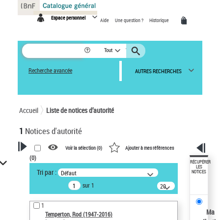
Panneau de gestion des cookies
Espace personnel
Aide
Une question ?
Historique
Tout
Recherche avancée
AUTRES RECHERCHES
Accueil
Liste de notices d’autorité
1
Notices d'autorité
Voir la sélection (
0
)
Ajouter à mes références
(
0
)
VOTRE RECHERCHE
RÉCUPÉRER
LES
Tri par :
Défaut
NOTICES
Recherche avancée dans les
sur 1
notices d’autorité
20
résultats/page
Œuvres liées à l'auteur :
1
Temperton, Rod (1947-2016)
Ma
Temperton, Rod (1947-2016)