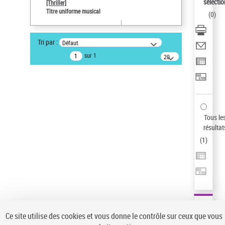
sélectio
[Thriller]
Auteur d’œuvre
Titre uniforme musical
(
0
)
Temperton, Rod (1947-2016)
Statut de la notice d’autorité
Tri par :
Défaut
Notice élémentaire
sur 1
20
résultats/page
Type de notice d'autorité
Œuvre
Sauvegarder votre recherche
AFFINER
Tous le
Type de notice d'autorité
résultat
(
1
)
Œuvre
(1)
Titre uniforme musical
(1)
Statut de la notice d’autorité
Pays
Auteur d’œuvre
Ce site utilise des cookies et vous donne le contrôle sur ceux que vous