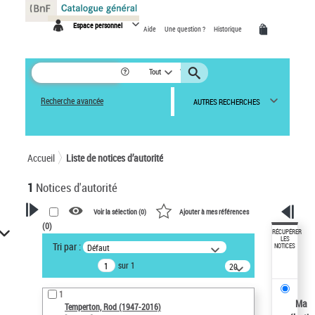
Panneau de gestion des cookies
Espace personnel
Aide
Une question ?
Historique
Tout
Recherche avancée
AUTRES RECHERCHES
Accueil
Liste de notices d’autorité
1
Notices d'autorité
Voir la sélection (
0
)
Ajouter à mes références
(
0
)
VOTRE RECHERCHE
RÉCUPÉRER
LES
Tri par :
Défaut
NOTICES
Recherche avancée dans les
sur 1
notices d’autorité
20
résultats/page
Œuvres liées à l'auteur :
1
Temperton, Rod (1947-2016)
Ma
Temperton, Rod (1947-2016)