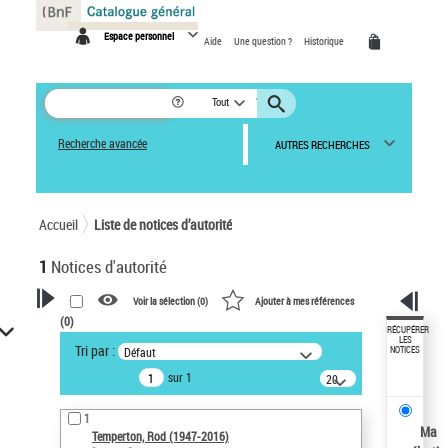
Panneau de gestion des cookies
Espace personnel
Aide
Une question ?
Historique
Tout
Recherche avancée
AUTRES RECHERCHES
Accueil
Liste de notices d’autorité
1
Notices d'autorité
Voir la sélection (
0
)
Ajouter à mes références
(
0
)
VOTRE RECHERCHE
RÉCUPÉRER
LES
Tri par :
Défaut
NOTICES
Recherche avancée dans les
sur 1
notices d’autorité
20
résultats/page
Œuvres liées à l'auteur :
1
Temperton, Rod (1947-2016)
Ma
Temperton, Rod (1947-2016)