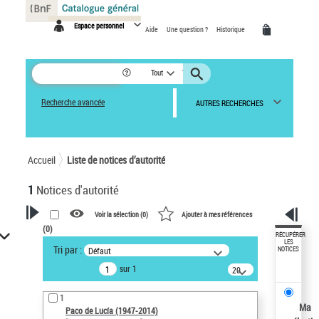
Panneau de gestion des cookies
Espace personnel
Aide
Une question ?
Historique
Tout
Recherche avancée
AUTRES RECHERCHES
Accueil
Liste de notices d’autorité
1
Notices d'autorité
Voir la sélection (
0
)
Ajouter à mes références
(
0
)
VOTRE RECHERCHE
RÉCUPÉRER
LES
Tri par :
Défaut
NOTICES
Recherche avancée dans les
sur 1
notices d’autorité
20
résultats/page
Œuvres liées à l'auteur :
1
Paco de Lucía (1947-2014)
Ma
Paco de Lucía (1947-2014)