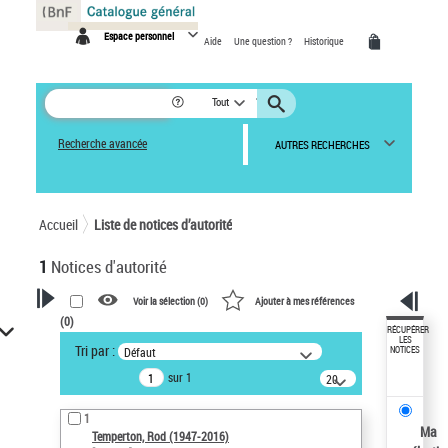
Panneau de gestion des cookies
Espace personnel
Aide
Une question ?
Historique
Tout
Recherche avancée
AUTRES RECHERCHES
Accueil
Liste de notices d’autorité
1
Notices d'autorité
Voir la sélection (
0
)
Ajouter à mes références
(
0
)
VOTRE RECHERCHE
RÉCUPÉRER
LES
Tri par :
Défaut
NOTICES
Recherche avancée dans les
sur 1
notices d’autorité
20
résultats/page
Œuvres liées à l'auteur :
1
Temperton, Rod (1947-2016)
Ma
Temperton, Rod (1947-2016)