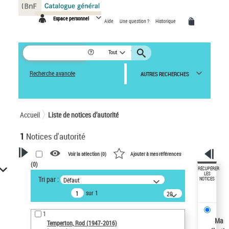
Panneau de gestion des cookies
Espace personnel
Aide
Une question ?
Historique
Tout
Recherche avancée
AUTRES RECHERCHES
Accueil
Liste de notices d’autorité
1
Notices d'autorité
Voir la sélection (
0
)
Ajouter à mes références
(
0
)
VOTRE RECHERCHE
RÉCUPÉRER
LES
Tri par :
Défaut
NOTICES
Recherche avancée dans les
sur 1
notices d’autorité
20
résultats/page
Œuvres liées à l'auteur :
1
Temperton, Rod (1947-2016)
Ma
Temperton, Rod (1947-2016)