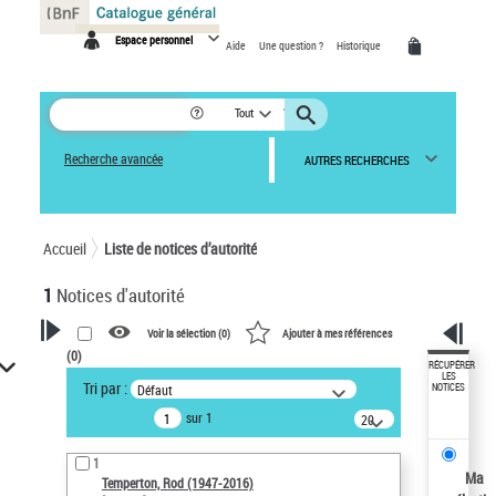
Panneau de gestion des cookies
Espace personnel
Aide
Une question ?
Historique
Tout
Recherche avancée
AUTRES RECHERCHES
Accueil
Liste de notices d’autorité
1
Notices d'autorité
Voir la sélection (
0
)
Ajouter à mes références
(
0
)
VOTRE RECHERCHE
RÉCUPÉRER
LES
Tri par :
Défaut
NOTICES
Recherche avancée dans les
sur 1
notices d’autorité
20
résultats/page
Œuvres liées à l'auteur :
1
Temperton, Rod (1947-2016)
Ma
Temperton, Rod (1947-2016)