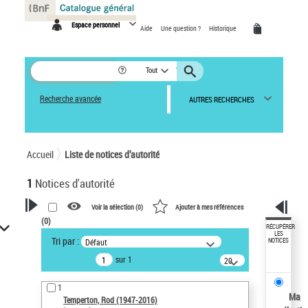
Panneau de gestion des cookies
Espace personnel
Aide
Une question ?
Historique
Tout
Recherche avancée
AUTRES RECHERCHES
Accueil
Liste de notices d’autorité
1
Notices d'autorité
Voir la sélection (
0
)
Ajouter à mes références
(
0
)
VOTRE RECHERCHE
RÉCUPÉRER
LES
Tri par :
Défaut
NOTICES
Recherche avancée dans les
sur 1
notices d’autorité
20
résultats/page
Œuvres liées à l'auteur :
1
Temperton, Rod (1947-2016)
Ma
Temperton, Rod (1947-2016)