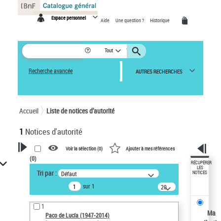
Panneau de gestion des cookies
Espace personnel
Aide
Une question ?
Historique
Tout
Recherche avancée
AUTRES RECHERCHES
Accueil
Liste de notices d’autorité
1
Notices d'autorité
Voir la sélection (
0
)
Ajouter à mes références
(
0
)
VOTRE RECHERCHE
RÉCUPÉRER
LES
Tri par :
Défaut
NOTICES
Recherche avancée dans les
sur 1
notices d’autorité
20
résultats/page
Œuvres liées à l'auteur :
1
Paco de Lucía (1947-2014)
Ma
Paco de Lucía (1947-2014)