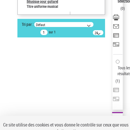
sélectio
[Musique pour guitare]
Type de notice d'autorité
Titre uniforme musical
(
0
)
Œuvre
Pays
Tri par :
Défaut
ne s'applique pas
sur 1
20
Sauvegarder votre recherche
résultats/page
AFFINER
Type de notice d'autorité
Œuvre
(1)
Tous le
Titre uniforme musical
(1)
résultat
(
1
)
Statut de la notice d’autorité
Pays
Auteur d’œuvre
Ce site utilise des cookies et vous donne le contrôle sur ceux que vous