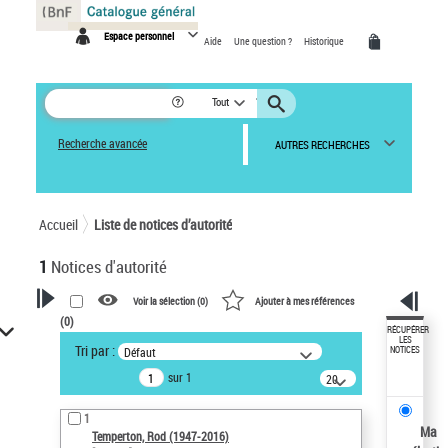
Panneau de gestion des cookies
Espace personnel
Aide
Une question ?
Historique
Tout
Recherche avancée
AUTRES RECHERCHES
Accueil
Liste de notices d’autorité
1
Notices d'autorité
Voir la sélection (
0
)
Ajouter à mes références
(
0
)
VOTRE RECHERCHE
RÉCUPÉRER
LES
Tri par :
Défaut
NOTICES
Recherche avancée dans les
sur 1
notices d’autorité
20
résultats/page
Œuvres liées à l'auteur :
1
Temperton, Rod (1947-2016)
Ma
Temperton, Rod (1947-2016)