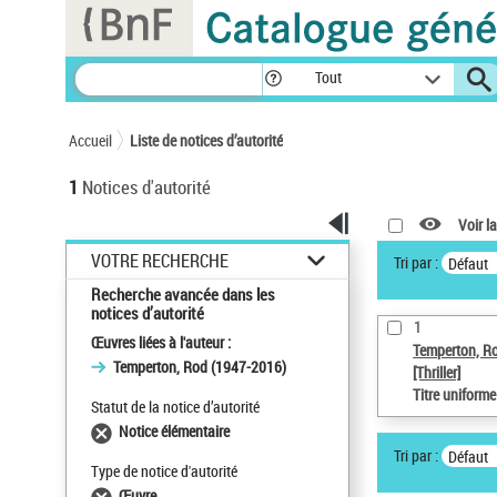
Panneau de gestion des cookies
Tout
Accueil
Liste de notices d’autorité
1
Notices d'autorité
Voir la
VOTRE RECHERCHE
Tri par :
Défaut
Recherche avancée dans les
notices d’autorité
1
Œuvres liées à l'auteur :
Temperton, R
Temperton, Rod (1947-2016)
[Thriller]
Titre uniform
Statut de la notice d’autorité
Notice élémentaire
Tri par :
Défaut
Type de notice d'autorité
Œuvre