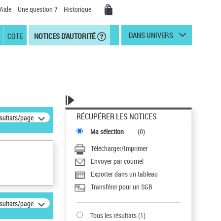
Aide
Une question ?
Historique
DANS UNIVERS
COTE
NOTICES D'AUTORITÉ
RÉCUPÉRER LES NOTICES
ésultats/page
Ma sélection
(
0
)
Télécharger/Imprimer
Envoyer par courriel
Exporter dans un tableau
Transférer pour un SGB
ésultats/page
Tous les résultats
(
1
)