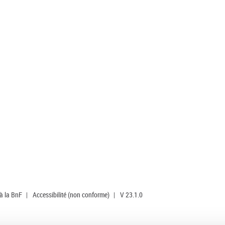
 à la BnF
|
Accessibilité (non conforme)
|
V 23.1.0