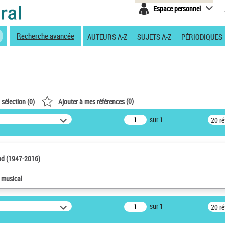
Espace personnel
Recherche avancée
AUTEURS A-Z
SUJETS A-Z
PÉRIODIQUES
(
0
)
 sélection (
0
)
Ajouter à mes références
sur 1
20 r
od (1947-2016)
e musical
sur 1
20 r