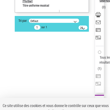
sélectio
[Thriller]
Auteur d’œuvre
Titre uniforme musical
(
0
)
Temperton, Rod (1947-2016)
Statut de la notice d’autorité
Tri par :
Défaut
Notice élémentaire
sur 1
20
résultats/page
Pays
ne s'applique pas
Sauvegarder votre recherche
AFFINER
Tous le
Type de notice d'autorité
résultat
(
1
)
Œuvre
(1)
Titre uniforme musical
(1)
Statut de la notice d’autorité
Pays
Auteur d’œuvre
Ce site utilise des cookies et vous donne le contrôle sur ceux que vous