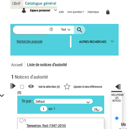
Panneau de gestion des cookies
Espace personnel
Aide
Une question ?
Historique
Tout
Recherche avancée
AUTRES RECHERCHES
Accueil
Liste de notices d’autorité
1
Notices d'autorité
Voir la sélection (
0
)
Ajouter à mes références
(
0
)
VOTRE RECHERCHE
RÉCUPÉRER
LES
Tri par :
Défaut
NOTICES
Recherche avancée dans les
sur 1
notices d’autorité
20
résultats/page
Œuvres liées à l'auteur :
1
Temperton, Rod (1947-2016)
Ma
Temperton, Rod (1947-2016)