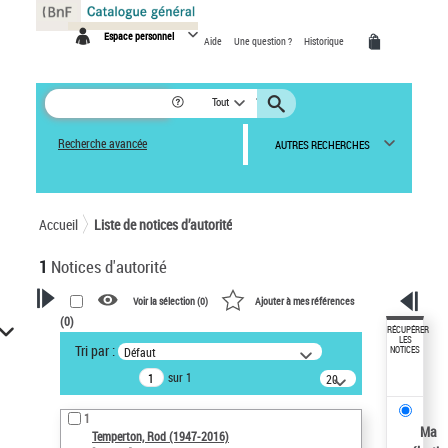
Panneau de gestion des cookies
Espace personnel
Aide
Une question ?
Historique
Tout
Recherche avancée
AUTRES RECHERCHES
Accueil
Liste de notices d’autorité
1
Notices d'autorité
Voir la sélection (
0
)
Ajouter à mes références
(
0
)
VOTRE RECHERCHE
RÉCUPÉRER
LES
Tri par :
Défaut
NOTICES
Recherche avancée dans les
sur 1
notices d’autorité
20
résultats/page
Œuvres liées à l'auteur :
1
Temperton, Rod (1947-2016)
Ma
Temperton, Rod (1947-2016)