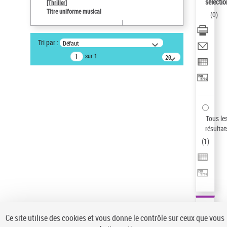
sélectio
[Thriller]
Statut de la notice d’autorité
Titre uniforme musical
(
0
)
Notice élémentaire
Sauvegarder votre recherche
Tri par :
Défaut
AFFINER
sur 1
20
résultats/page
Type de notice d'autorité
Œuvre
(1)
Titre uniforme musical
(1)
Statut de la notice d’autorité
Tous le
résultat
Pays
(
1
)
Auteur d’œuvre
Ce site utilise des cookies et vous donne le contrôle sur ceux que vous