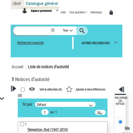
Panneau de gestion des cookies
Espace personnel
Aide
Une question ?
Historique
Tout
Recherche avancée
AUTRES RECHERCHES
Accueil
Liste de notices d’autorité
1
Notices d'autorité
Voir la sélection (
0
)
Ajouter à mes références
(
0
)
VOTRE RECHERCHE
RÉCUPÉRER
LES
Tri par :
Défaut
NOTICES
Recherche avancée dans les
sur 1
notices d’autorité
20
résultats/page
Œuvres liées à l'auteur :
1
Temperton, Rod (1947-2016)
Ma
Temperton, Rod (1947-2016)