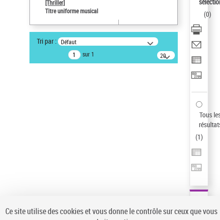
sélectio
[Thriller]
Auteur d’œuvre
Titre uniforme musical
(
0
)
Temperton, Rod (1947-2016)
Sauvegarder votre recherche
Tri par :
Défaut
AFFINER
sur 1
20
résultats/page
Type de notice d'autorité
Œuvre
(1)
Titre uniforme musical
(1)
Statut de la notice d’autorité
Tous le
résultat
Pays
(
1
)
Auteur d’œuvre
Ce site utilise des cookies et vous donne le contrôle sur ceux que vous