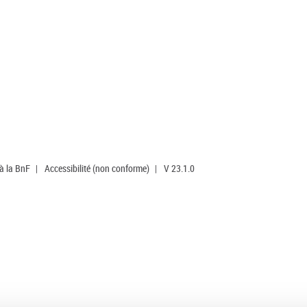
 à la BnF
|
Accessibilité (non conforme)
|
V 23.1.0