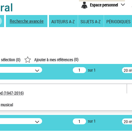
Espace personnel
Recherche avancée
AUTEURS A-Z
SUJETS A-Z
PÉRIODIQUES
(
0
)
 sélection (
0
)
Ajouter à mes références
sur 1
20 r
od (1947-2016)
e musical
sur 1
20 r