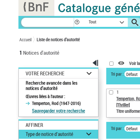
Panneau de gestion des cookies
Tout
Accueil
Liste de notices d’autorité
1
Notices d'autorité
Voir la
VOTRE RECHERCHE
Tri par :
Défaut
Recherche avancée dans les
notices d’autorité
1
Œuvres liées à l'auteur :
Temperton, R
Temperton, Rod (1947-2016)
[Thriller]
Sauvegarder votre recherche
Titre uniform
AFFINER
Tri par :
Défaut
Type de notice d'autorité