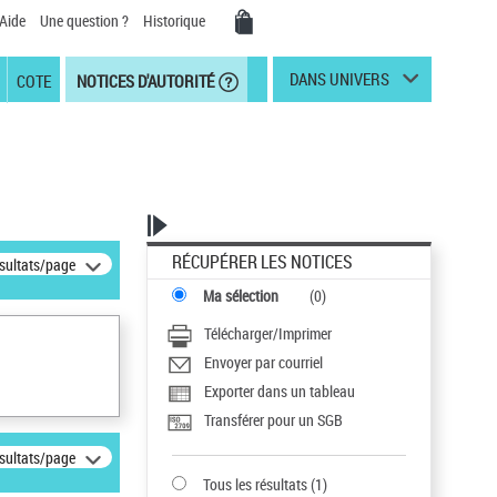
Aide
Une question ?
Historique
DANS UNIVERS
COTE
NOTICES D'AUTORITÉ
RÉCUPÉRER LES NOTICES
ésultats/page
Ma sélection
(
0
)
Télécharger/Imprimer
Envoyer par courriel
Exporter dans un tableau
Transférer pour un SGB
ésultats/page
Tous les résultats
(
1
)