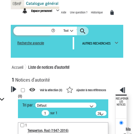
Panneau de gestion des cookies
Espace personnel
Aide
Une question ?
Historique
Tout
Recherche avancée
AUTRES RECHERCHES
Accueil
Liste de notices d’autorité
1
Notices d'autorité
Voir la sélection (
0
)
Ajouter à mes références
(
0
)
VOTRE RECHERCHE
RÉCUPÉRER
LES
Tri par :
Défaut
NOTICES
Recherche avancée dans les
sur 1
notices d’autorité
20
résultats/page
Œuvres liées à l'auteur :
1
Temperton, Rod (1947-2016)
Ma
Temperton, Rod (1947-2016)