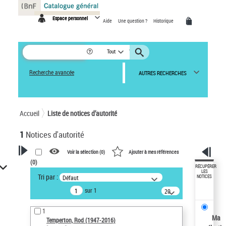
Panneau de gestion des cookies
Espace personnel
Aide
Une question ?
Historique
Tout
Recherche avancée
AUTRES RECHERCHES
Accueil
Liste de notices d’autorité
1
Notices d'autorité
Voir la sélection (
0
)
Ajouter à mes références
(
0
)
VOTRE RECHERCHE
RÉCUPÉRER
LES
Tri par :
Défaut
NOTICES
Recherche avancée dans les
sur 1
notices d’autorité
20
résultats/page
Œuvres liées à l'auteur :
1
Temperton, Rod (1947-2016)
Ma
Temperton, Rod (1947-2016)