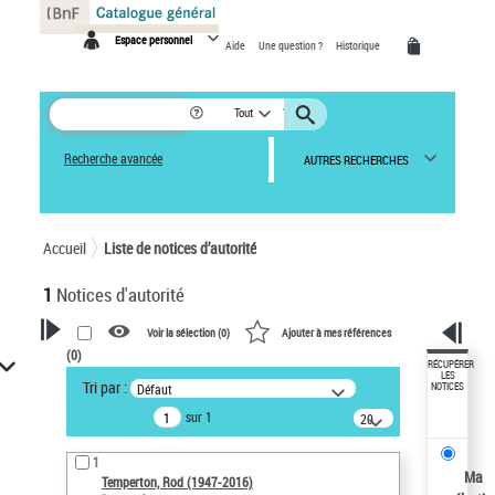
Panneau de gestion des cookies
Espace personnel
Aide
Une question ?
Historique
Tout
Recherche avancée
AUTRES RECHERCHES
Accueil
Liste de notices d’autorité
1
Notices d'autorité
Voir la sélection (
0
)
Ajouter à mes références
(
0
)
VOTRE RECHERCHE
RÉCUPÉRER
LES
Tri par :
Défaut
NOTICES
Recherche avancée dans les
sur 1
notices d’autorité
20
résultats/page
Œuvres liées à l'auteur :
1
Temperton, Rod (1947-2016)
Ma
Temperton, Rod (1947-2016)