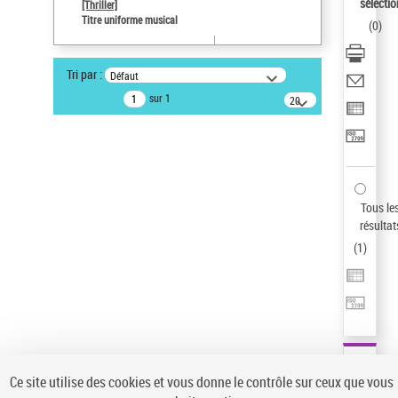
sélectio
[Thriller]
Pays
Titre uniforme musical
(
0
)
ne s'applique pas
Sauvegarder votre recherche
Tri par :
Défaut
AFFINER
sur 1
20
résultats/page
Type de notice d'autorité
Œuvre
(1)
Titre uniforme musical
(1)
Statut de la notice d’autorité
Tous le
résultat
Pays
(
1
)
Auteur d’œuvre
Ce site utilise des cookies et vous donne le contrôle sur ceux que vous