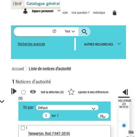
Panneau de gestion des cookies
Espace personnel
Aide
Une question ?
Historique
Tout
Recherche avancée
AUTRES RECHERCHES
Accueil
Liste de notices d’autorité
1
Notices d'autorité
Voir la sélection (
0
)
Ajouter à mes références
(
0
)
VOTRE RECHERCHE
RÉCUPÉRER
LES
Tri par :
Défaut
NOTICES
Recherche avancée dans les
sur 1
notices d’autorité
20
résultats/page
Œuvres liées à l'auteur :
1
Temperton, Rod (1947-2016)
Ma
Temperton, Rod (1947-2016)