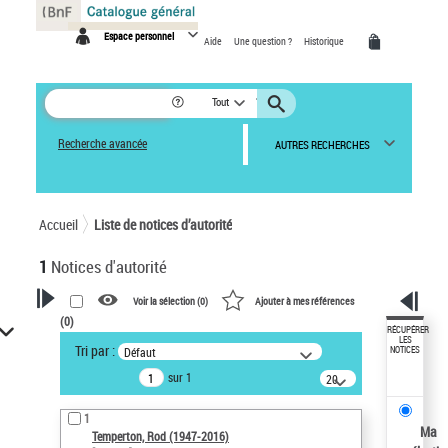
Panneau de gestion des cookies
Espace personnel
Aide
Une question ?
Historique
Tout
Recherche avancée
AUTRES RECHERCHES
Accueil
Liste de notices d’autorité
1
Notices d'autorité
Voir la sélection (
0
)
Ajouter à mes références
(
0
)
VOTRE RECHERCHE
RÉCUPÉRER
LES
Tri par :
Défaut
NOTICES
Recherche avancée dans les
sur 1
notices d’autorité
20
résultats/page
Œuvres liées à l'auteur :
1
Temperton, Rod (1947-2016)
Ma
Temperton, Rod (1947-2016)