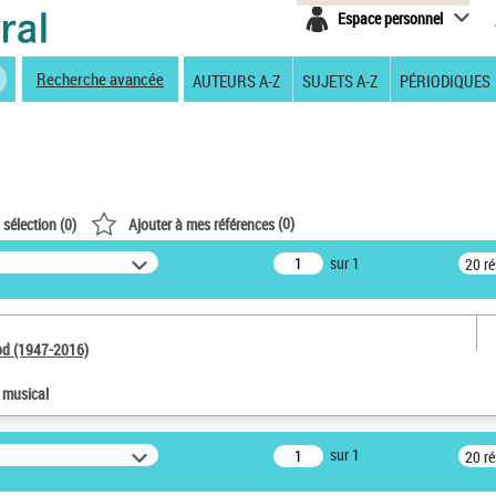
Espace personnel
Recherche avancée
AUTEURS A-Z
SUJETS A-Z
PÉRIODIQUES
(
0
)
 sélection (
0
)
Ajouter à mes références
sur 1
20 r
od (1947-2016)
e musical
sur 1
20 r