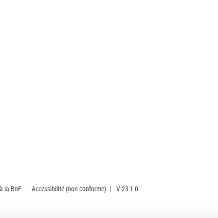
 à la BnF
|
Accessibilité (non conforme)
|
V 23.1.0