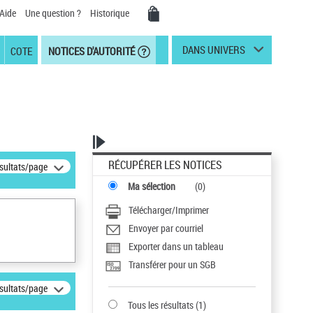
Aide
Une question ?
Historique
DANS UNIVERS
COTE
NOTICES D'AUTORITÉ
RÉCUPÉRER LES NOTICES
ésultats/page
Ma sélection
(
0
)
Télécharger/Imprimer
Envoyer par courriel
Exporter dans un tableau
Transférer pour un SGB
ésultats/page
Tous les résultats
(
1
)