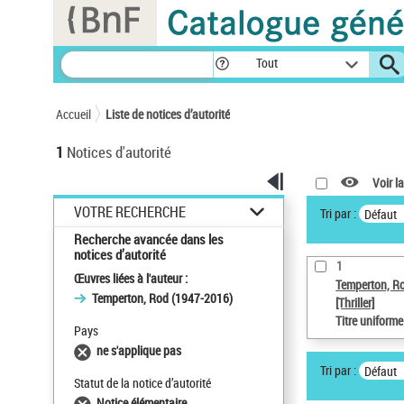
Panneau de gestion des cookies
Tout
Accueil
Liste de notices d’autorité
1
Notices d'autorité
Voir la
VOTRE RECHERCHE
Tri par :
Défaut
Recherche avancée dans les
notices d’autorité
1
Œuvres liées à l'auteur :
Temperton, R
Temperton, Rod (1947-2016)
[Thriller]
Titre uniform
Pays
ne s'applique pas
Tri par :
Défaut
Statut de la notice d’autorité
Notice élémentaire