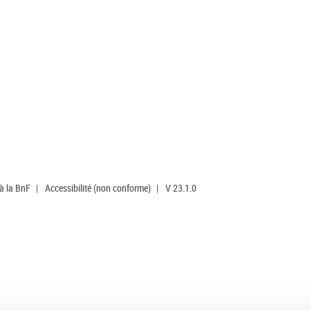
 à la BnF
|
Accessibilité (non conforme)
|
V 23.1.0