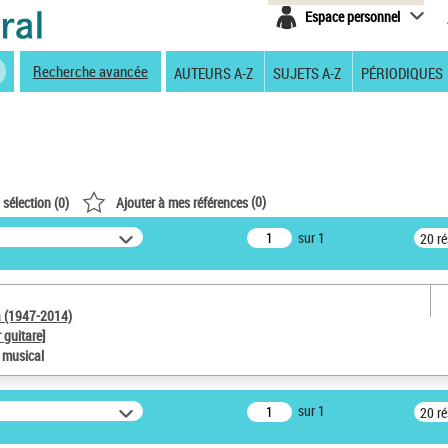
Espace personnel
Recherche avancée
AUTEURS A-Z
SUJETS A-Z
PÉRIODIQUES
(
0
)
 sélection (
0
)
Ajouter à mes références
sur 1
20 r
a (1947-2014)
 guitare]
e musical
sur 1
20 r