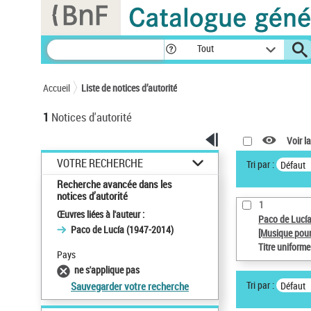
Panneau de gestion des cookies
Tout
Accueil
Liste de notices d’autorité
1
Notices d'autorité
Voir la
VOTRE RECHERCHE
Tri par :
Défaut
Recherche avancée dans les
notices d’autorité
1
Œuvres liées à l'auteur :
Paco de Lucí
Paco de Lucía (1947-2014)
[Musique pour
Titre uniform
Pays
ne s'applique pas
Tri par :
Défaut
Sauvegarder votre recherche