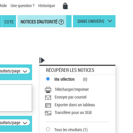
Aide
Une question ?
Historique
DANS UNIVERS
COTE
NOTICES D'AUTORITÉ
RÉCUPÉRER LES NOTICES
ésultats/page
Ma sélection
(
0
)
Télécharger/Imprimer
Envoyer par courriel
Exporter dans un tableau
Transférer pour un SGB
ésultats/page
Tous les résultats
(
1
)