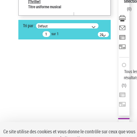
sélectio
[Thriller]
Pays
Titre uniforme musical
(
0
)
ne s'applique pas
Sauvegarder votre recherche
Tri par :
Défaut
AFFINER
sur 1
20
résultats/page
Type de notice d'autorité
Œuvre
(1)
Titre uniforme musical
(1)
Statut de la notice d’autorité
Tous le
résultat
Pays
(
1
)
Auteur d’œuvre
Ce site utilise des cookies et vous donne le contrôle sur ceux que vous