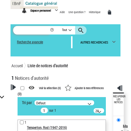
Panneau de gestion des cookies
Espace personnel
Aide
Une question ?
Historique
Tout
Recherche avancée
AUTRES RECHERCHES
Accueil
Liste de notices d’autorité
1
Notices d'autorité
Voir la sélection (
0
)
Ajouter à mes références
(
0
)
VOTRE RECHERCHE
RÉCUPÉRER
LES
Tri par :
Défaut
NOTICES
Recherche avancée dans les
sur 1
notices d’autorité
20
résultats/page
Œuvres liées à l'auteur :
1
Temperton, Rod (1947-2016)
Ma
Temperton, Rod (1947-2016)