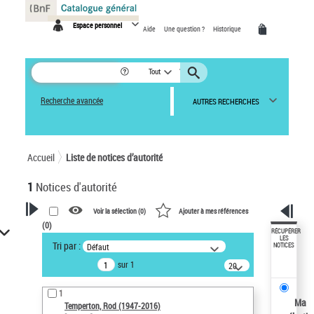
Panneau de gestion des cookies
Espace personnel
Aide
Une question ?
Historique
Tout
Recherche avancée
AUTRES RECHERCHES
Accueil
Liste de notices d’autorité
1
Notices d'autorité
Voir la sélection (
0
)
Ajouter à mes références
(
0
)
VOTRE RECHERCHE
RÉCUPÉRER
LES
Tri par :
Défaut
NOTICES
Recherche avancée dans les
sur 1
notices d’autorité
20
résultats/page
Œuvres liées à l'auteur :
1
Temperton, Rod (1947-2016)
Ma
Temperton, Rod (1947-2016)