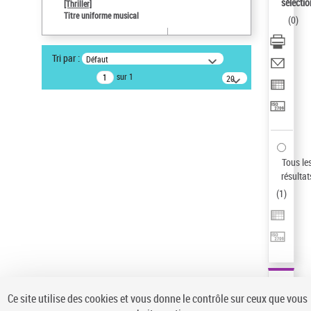
sélectio
[Thriller]
Auteur d’œuvre
Titre uniforme musical
(
0
)
Temperton, Rod (1947-2016)
Sauvegarder votre recherche
Tri par :
Défaut
AFFINER
sur 1
20
résultats/page
Type de notice d'autorité
Œuvre
(1)
Titre uniforme musical
(1)
Statut de la notice d’autorité
Tous le
résultat
Pays
(
1
)
Auteur d’œuvre
Ce site utilise des cookies et vous donne le contrôle sur ceux que vous