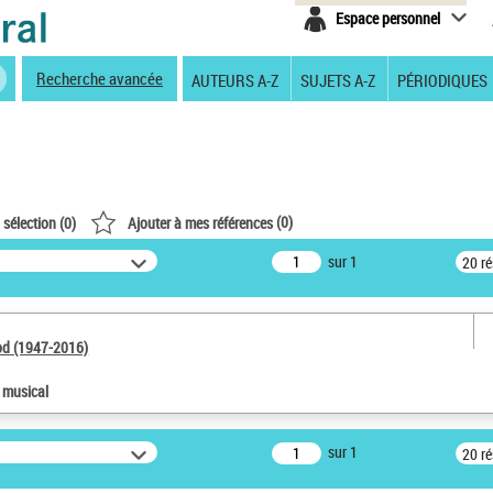
Espace personnel
Recherche avancée
AUTEURS A-Z
SUJETS A-Z
PÉRIODIQUES
(
0
)
 sélection (
0
)
Ajouter à mes références
sur 1
20 r
od (1947-2016)
e musical
sur 1
20 r