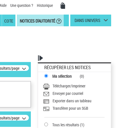
Aide
Une question ?
Historique
DANS UNIVERS
COTE
NOTICES D'AUTORITÉ
RÉCUPÉRER LES NOTICES
ésultats/page
Ma sélection
(
0
)
Télécharger/Imprimer
Envoyer par courriel
Exporter dans un tableau
Transférer pour un SGB
ésultats/page
Tous les résultats
(
1
)