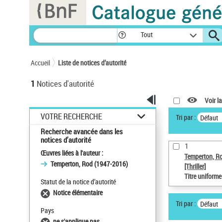
Panneau de gestion des cookies
Tout
Accueil
Liste de notices d’autorité
1
Notices d'autorité
Voir la
VOTRE RECHERCHE
Tri par :
Défaut
Recherche avancée dans les
notices d’autorité
1
Œuvres liées à l'auteur :
Temperton, R
Temperton, Rod (1947-2016)
[Thriller]
Titre uniform
Statut de la notice d’autorité
Notice élémentaire
Tri par :
Défaut
Pays
ne s'applique pas