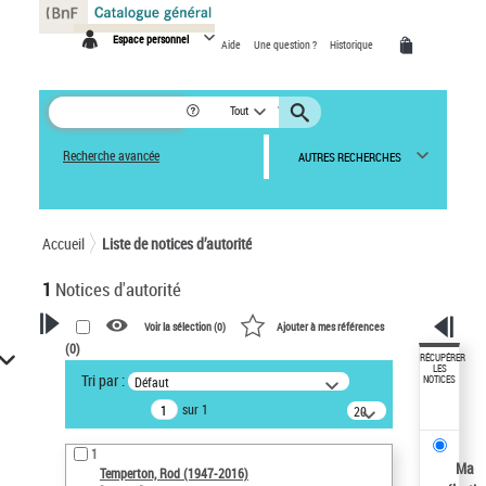
Panneau de gestion des cookies
Espace personnel
Aide
Une question ?
Historique
Tout
Recherche avancée
AUTRES RECHERCHES
Accueil
Liste de notices d’autorité
1
Notices d'autorité
Voir la sélection (
0
)
Ajouter à mes références
(
0
)
VOTRE RECHERCHE
RÉCUPÉRER
LES
Tri par :
Défaut
NOTICES
Recherche avancée dans les
sur 1
notices d’autorité
20
résultats/page
Œuvres liées à l'auteur :
1
Temperton, Rod (1947-2016)
Ma
Temperton, Rod (1947-2016)