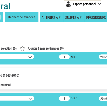
Espace personnel
Recherche avancée
AUTEURS A-Z
SUJETS A-Z
PÉRIODIQUES
(
0
)
 sélection (
0
)
Ajouter à mes références
sur 1
20 r
od (1947-2016)
e musical
sur 1
20 r