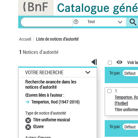
Panneau de gestion des cookies
Tout
Accueil
Liste de notices d’autorité
1
Notices d'autorité
Voir la
VOTRE RECHERCHE
Tri par :
Défaut
Recherche avancée dans les
notices d’autorité
1
Œuvres liées à l'auteur :
Temperton, R
Temperton, Rod (1947-2016)
[Thriller]
Titre uniform
Type de notice d'autorité
Titre uniforme musical
Tri par :
Œuvre
Défaut
Auteur d’œuvre