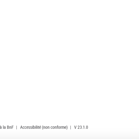
 à la BnF
|
Accessibilité (non conforme)
|
V 23.1.0