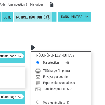
Aide
Une question ?
Historique
DANS UNIVERS
COTE
NOTICES D'AUTORITÉ
RÉCUPÉRER LES NOTICES
ésultats/page
Ma sélection
(
0
)
Télécharger/Imprimer
Envoyer par courriel
Exporter dans un tableau
Transférer pour un SGB
ésultats/page
Tous les résultats
(
1
)