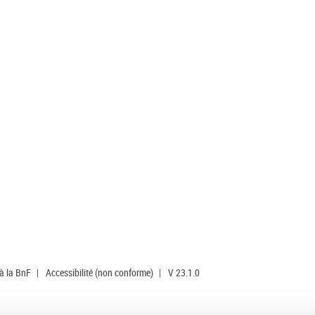
 à la BnF
|
Accessibilité (non conforme)
|
V 23.1.0