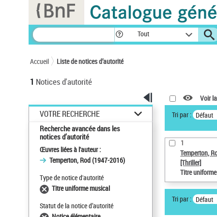
Panneau de gestion des cookies
Tout
Accueil
Liste de notices d’autorité
1
Notices d'autorité
Voir la
VOTRE RECHERCHE
Tri par :
Défaut
Recherche avancée dans les
notices d’autorité
1
Œuvres liées à l'auteur :
Temperton, R
Temperton, Rod (1947-2016)
[Thriller]
Titre uniform
Type de notice d'autorité
Titre uniforme musical
Tri par :
Défaut
Statut de la notice d’autorité
Notice élémentaire