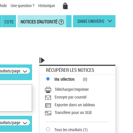
Aide
Une question ?
Historique
DANS UNIVERS
COTE
NOTICES D'AUTORITÉ
RÉCUPÉRER LES NOTICES
ésultats/page
Ma sélection
(
0
)
Télécharger/Imprimer
Envoyer par courriel
Exporter dans un tableau
Transférer pour un SGB
ésultats/page
Tous les résultats
(
1
)