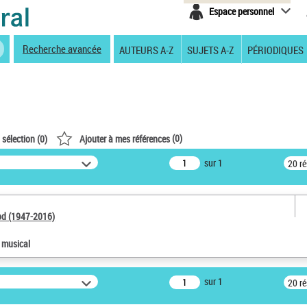
Espace personnel
Recherche avancée
AUTEURS A-Z
SUJETS A-Z
PÉRIODIQUES
(
0
)
 sélection (
0
)
Ajouter à mes références
sur 1
20 r
od (1947-2016)
e musical
sur 1
20 r