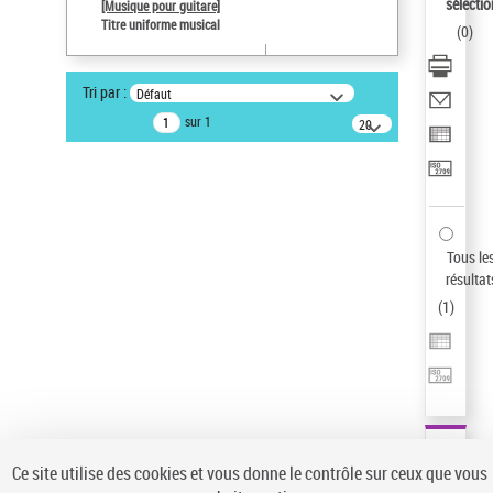
Sauvegarder votre recherche
sélectio
[Musique pour guitare]
Titre uniforme musical
(
0
)
AFFINER
Type de notice d'autorité
Tri par :
Défaut
Œuvre
(1)
sur 1
20
résultats/page
Titre uniforme musical
(1)
Statut de la notice d’autorité
Pays
Auteur d’œuvre
Tous le
résultat
(
1
)
Ce site utilise des cookies et vous donne le contrôle sur ceux que vous