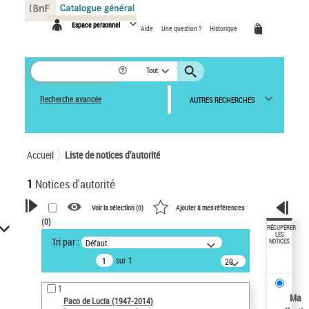
Panneau de gestion des cookies
Espace personnel
Aide
Une question ?
Historique
Tout
Recherche avancée
AUTRES RECHERCHES
Accueil
Liste de notices d’autorité
1
Notices d'autorité
Voir la sélection (
0
)
Ajouter à mes références
(
0
)
VOTRE RECHERCHE
RÉCUPÉRER
LES
Tri par :
Défaut
NOTICES
Recherche avancée dans les
sur 1
notices d’autorité
20
résultats/page
Œuvres liées à l'auteur :
1
Paco de Lucía (1947-2014)
Ma
Paco de Lucía (1947-2014)